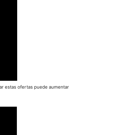
ar estas ofertas puede aumentar