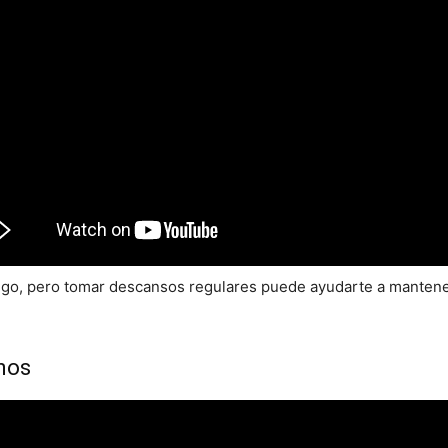
juego, pero tomar descansos regulares puede ayudarte a mantene
nos