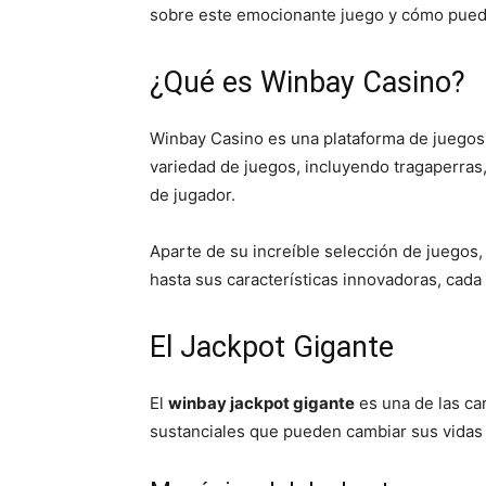
sobre este emocionante juego y cómo pued
¿Qué es Winbay Casino?
Winbay Casino es una plataforma de juegos 
variedad de juegos, incluyendo tragaperras
de jugador.
Aparte de su increíble selección de juegos,
hasta sus características innovadoras, cada
El Jackpot Gigante
El
winbay jackpot gigante
es una de las ca
sustanciales que pueden cambiar sus vidas 