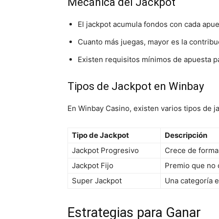
Mecánica del Jackpot
El jackpot acumula fondos con cada apue
Cuanto más juegas, mayor es la contribuc
Existen requisitos mínimos de apuesta par
Tipos de Jackpot en Winbay
En Winbay Casino, existen varios tipos de j
Tipo de Jackpot
Descripción
Jackpot Progresivo
Crece de forma 
Jackpot Fijo
Premio que no 
Super Jackpot
Una categoría 
Estrategias para Ganar