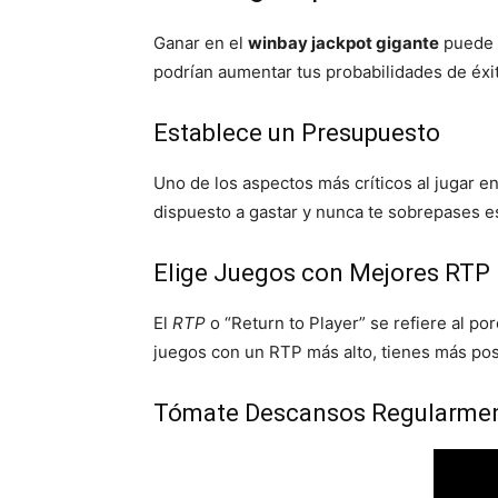
Ganar en el
winbay jackpot gigante
puede s
podrían aumentar tus probabilidades de éxi
Establece un Presupuesto
Uno de los aspectos más críticos al jugar 
dispuesto a gastar y nunca te sobrepases es
Elige Juegos con Mejores RTP
El
RTP
o “Return to Player” se refiere al po
juegos con un RTP más alto, tienes más posi
Tómate Descansos Regularme