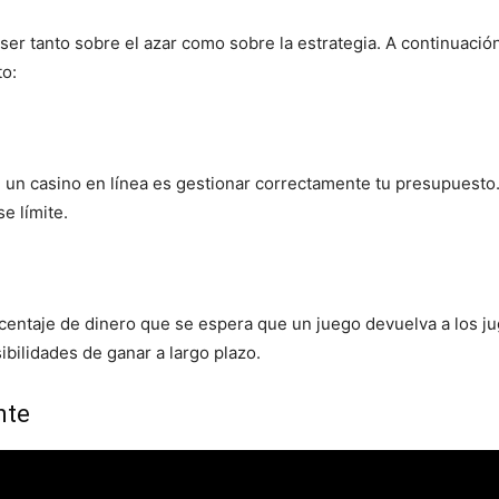
er tanto sobre el azar como sobre la estrategia. A continuaci
to:
en un casino en línea es gestionar correctamente tu presupuest
e límite.
rcentaje de dinero que se espera que un juego devuelva a los jug
bilidades de ganar a largo plazo.
nte