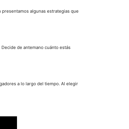
ón presentamos algunas estrategias que
o. Decide de antemano cuánto estás
adores a lo largo del tiempo. Al elegir