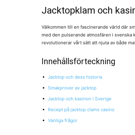
Jacktopklam och kasin
Välkommen till en fascinerande värld där sm
med den pulserande atmosfären i svenska ka
revolutionerar vårt sätt att njuta av både m
Innehållsförteckning
Jacktop och dess historia
Smakprover av jacktop
Jacktop och kasinon i Sverige
Recept på jacktop clams casino
Vanliga frågor