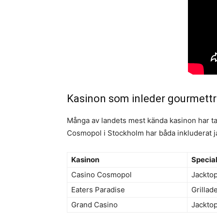
Kasinon som inleder gourmett
Många av landets mest kända kasinon har ta
Cosmopol i Stockholm har båda inkluderat j
Kasinon
Special
Casino Cosmopol
Jackto
Eaters Paradise
Grillad
Grand Casino
Jackto