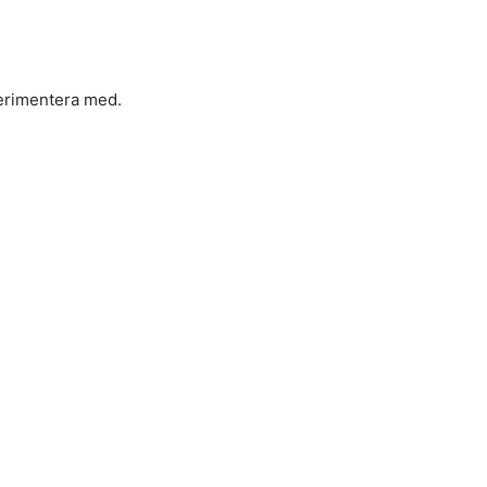
perimentera med.