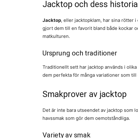
Jacktop och dess historia
Jacktop
, eller jacktopklam, har sina rötte
gjort dem till en favorit bland både kockar o
matkulturen.
Ursprung och traditioner
Traditionellt sett har jacktop används i oli
dem perfekta för många variationer som till
Smakprover av jacktop
Det är inte bara utseendet av jacktop som 
havssmak som gör dem oemotståndliga.
Variety av smak