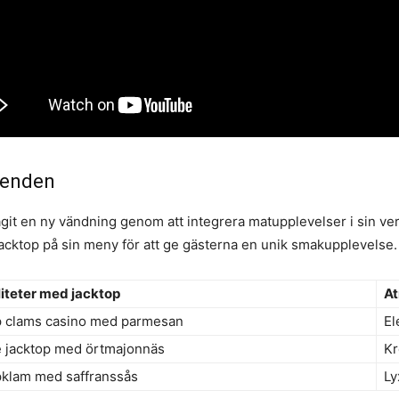
renden
git en ny vändning genom att integrera matupplevelser i sin v
acktop på sin meny för att ge gästerna en unik smakupplevelse.
iteter med jacktop
At
p clams casino med parmesan
El
e jacktop med örtmajonnäs
Kr
pklam med saffranssås
Ly