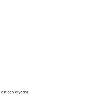
 ost och kryddor.