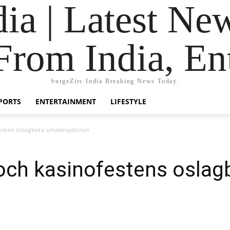
dia | Latest Ne
From India, En
SurgeZirc India Breaking News Today.
PORTS
ENTERTAINMENT
LIFESTYLE
estens oslagbara smakexplosion
och kasinofestens oslag