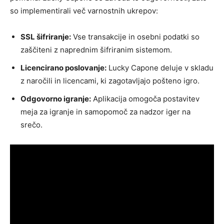
so implementirali več varnostnih ukrepov:
SSL šifriranje:
Vse transakcije in osebni podatki so
zaščiteni z naprednim šifriranim sistemom.
Licencirano poslovanje:
Lucky Capone deluje v skladu
z naročili in licencami, ki zagotavljajo pošteno igro.
Odgovorno igranje:
Aplikacija omogoča postavitev
meja za igranje in samopomoč za nadzor iger na
srečo.