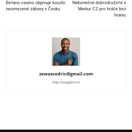
Betano casino objevuje kouzlo
Nekonečné dobrodružství s
neomezené zábavy v Česku
Merkur CZ pro hráče bez
hranic
zewascedric@gmail.com
http://surgezirc.in