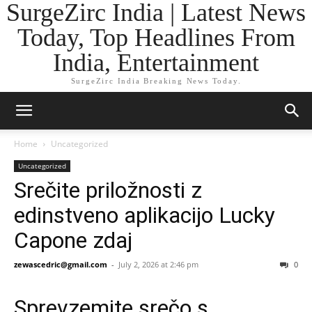
SurgeZirc India | Latest News
Today, Top Headlines From
India, Entertainment
SurgeZirc India Breaking News Today.
Home
Uncategorized
Uncategorized
Srečite priložnosti z
edinstveno aplikacijo Lucky
Capone zdaj
zewascedric@gmail.com
-
July 2, 2026 at 2:46 pm
0
Sprevzemite srečo s