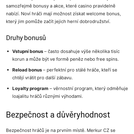
samozřejmě bonusy a akce, které casino pravidelně
nabízí. Noví hráči mají možnost získat welcome bonus,
který jim pomůže začít jejich herní dobrodružství.
Druhy bonusů
Vstupní bonus
– často dosahuje výše několika tisíc
korun a může být ve formě peněz nebo free spins.
Reload bonus
– perfektní pro stálé hráče, kteří se
chtějí vrátit pro další zábavu.
Loyalty program
– věrnostní program, který odměňuje
loajalitu hráčů různými výhodami.
Bezpečnost a důvěryhodnost
Bezpečnost hráčů je na prvním místě. Merkur CZ se