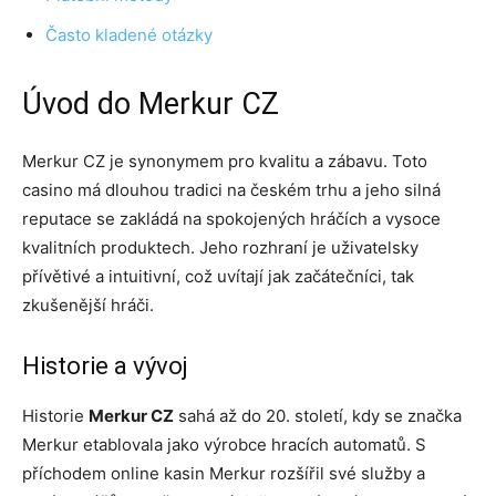
Často kladené otázky
Úvod do Merkur CZ
Merkur CZ je synonymem pro kvalitu a zábavu. Toto
casino má dlouhou tradici na českém trhu a jeho silná
reputace se zakládá na spokojených hráčích a vysoce
kvalitních produktech. Jeho rozhraní je uživatelsky
přívětivé a intuitivní, což uvítají jak začátečníci, tak
zkušenější hráči.
Historie a vývoj
Historie
Merkur CZ
sahá až do 20. století, kdy se značka
Merkur etablovala jako výrobce hracích automatů. S
příchodem online kasin Merkur rozšířil své služby a