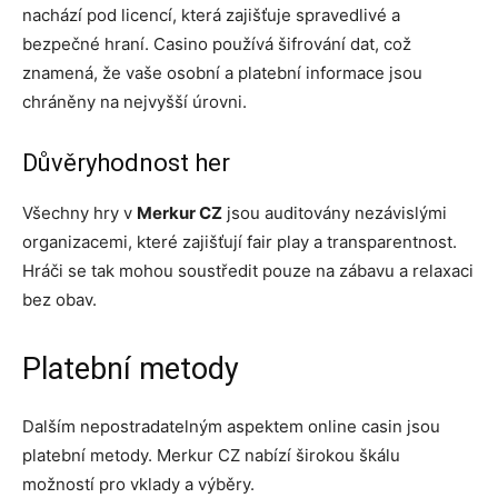
nachází pod licencí, která zajišťuje spravedlivé a
bezpečné hraní. Casino používá šifrování dat, což
znamená, že vaše osobní a platební informace jsou
chráněny na nejvyšší úrovni.
Důvěryhodnost her
Všechny hry v
Merkur CZ
jsou auditovány nezávislými
organizacemi, které zajišťují fair play a transparentnost.
Hráči se tak mohou soustředit pouze na zábavu a relaxaci
bez obav.
Platební metody
Dalším nepostradatelným aspektem online casin jsou
platební metody. Merkur CZ nabízí širokou škálu
možností pro vklady a výběry.