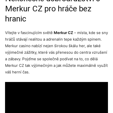
Merkur CZ pro hráče bez
hranic
Vítejte v fascinujícím světě
Merkur CZ
– místa, kde se sny
hráčů stávají realitou a adrenalin tepe každým spinem.
Merkur casino nabízí nejen širokou škálu her, ale také
výjimečné zážitky, které vás přenesou do centra vzrušení
a zábavy. Pojďme se společně podívat na to, co dělá
Merkur CZ tak výjimečným a jak můžete maximálně využít
váš herní čas.