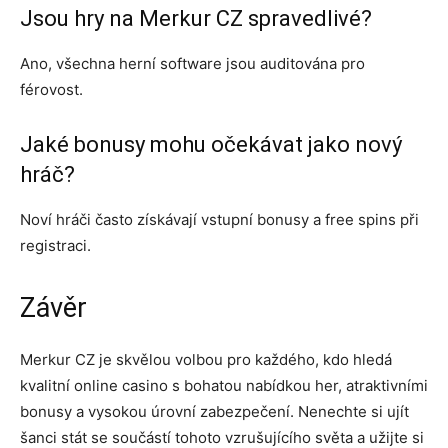
Jsou hry na Merkur CZ spravedlivé?
Ano, všechna herní software jsou auditována pro
férovost.
Jaké bonusy mohu očekávat jako nový
hráč?
Noví hráči často získávají vstupní bonusy a free spins při
registraci.
Závěr
Merkur CZ je skvělou volbou pro každého, kdo hledá
kvalitní online casino s bohatou nabídkou her, atraktivními
bonusy a vysokou úrovní zabezpečení. Nenechte si ujít
šanci stát se součástí tohoto vzrušujícího světa a užijte si