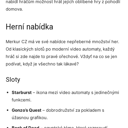
nabídl hráčům možnost hrát jejich oblíbené hry z pohodlí
domova.
Herní nabídka
Merkur CZ má ve své nabídce nepřeberné množství her.
Od klasických slotů po moderní video automaty, každý
hráč si zde najde to pravé ořechové. Vždyť na co se jen
podívat, když je všechno tak lákavé?
Sloty
Starburst
– ikona mezi video automaty s jedinečnými
funkcemi.
Gonzo’s Quest
– dobrodružství za pokladem s
úžasnou grafikou.
Book of Dead
– egyptské téma, které rozproudí