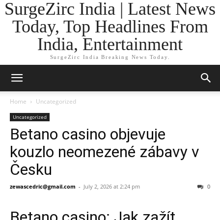
SurgeZirc India | Latest News
Today, Top Headlines From
India, Entertainment
SurgeZirc India Breaking News Today.
Home
Uncategorized
Uncategorized
Betano casino objevuje
kouzlo neomezené zábavy v
Česku
zewascedric@gmail.com
-
July 2, 2026 at 2:24 pm
0
Betano casino: Jak zažít