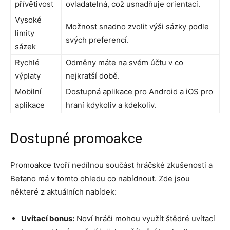
přívětivost
ovladatelná, což usnadňuje orientaci.
Vysoké
Možnost snadno zvolit výši sázky podle
limity
svých preferencí.
sázek
Rychlé
Odměny máte na svém účtu v co
výplaty
nejkratší době.
Mobilní
Dostupná aplikace pro Android a iOS pro
aplikace
hraní kdykoliv a kdekoliv.
Dostupné promoakce
Promoakce tvoří nedílnou součást hráčské zkušenosti a
Betano má v tomto ohledu co nabídnout. Zde jsou
některé z aktuálních nabídek:
Uvítací bonus:
Noví hráči mohou využít štědré uvítací