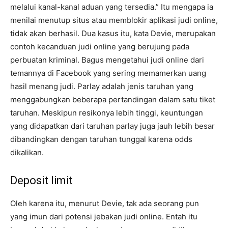
melalui kanal-kanal aduan yang tersedia.” Itu mengapa ia
menilai menutup situs atau memblokir aplikasi judi online,
tidak akan berhasil. Dua kasus itu, kata Devie, merupakan
contoh kecanduan judi online yang berujung pada
perbuatan kriminal. Bagus mengetahui judi online dari
temannya di Facebook yang sering memamerkan uang
hasil menang judi. Parlay adalah jenis taruhan yang
menggabungkan beberapa pertandingan dalam satu tiket
taruhan. Meskipun resikonya lebih tinggi, keuntungan
yang didapatkan dari taruhan parlay juga jauh lebih besar
dibandingkan dengan taruhan tunggal karena odds
dikalikan.
Deposit limit
Oleh karena itu, menurut Devie, tak ada seorang pun
yang imun dari potensi jebakan judi online. Entah itu