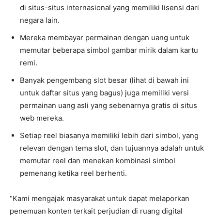
di situs-situs internasional yang memiliki lisensi dari
negara lain.
Mereka membayar permainan dengan uang untuk
memutar beberapa simbol gambar mirik dalam kartu
remi.
Banyak pengembang slot besar (lihat di bawah ini
untuk daftar situs yang bagus) juga memiliki versi
permainan uang asli yang sebenarnya gratis di situs
web mereka.
Setiap reel biasanya memiliki lebih dari simbol, yang
relevan dengan tema slot, dan tujuannya adalah untuk
memutar reel dan menekan kombinasi simbol
pemenang ketika reel berhenti.
“Kami mengajak masyarakat untuk dapat melaporkan
penemuan konten terkait perjudian di ruang digital