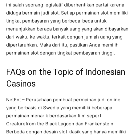
ini salah seorang legislatif diberhentikan partai karena
diduga bermain judi slot. Setiap permainan slot memiliki
tingkat pembayaran yang berbeda-beda untuk
menunjukkan berapa banyak uang yang akan dibayarkan
dari waktu ke waktu, terkait dengan jumlah uang yang
dipertaruhkan. Maka dari itu, pastikan Anda memilih
permainan slot dengan tingkat pembayaran tinggi.
FAQs on the Topic of Indonesian
Casinos
NetEnt – Perusahaan pembuat permainan judi online
yang berbasis di Swedia yang memiliki beberapa
permainan menarik berdasarkan film seperti
Creaturefrom the Black Lagoon dan Frankenstein.
Berbeda dengan desain slot klasik yang hanya memiliki