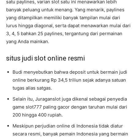
satu paylines, varian slot satu ini menawarkan lebih
banyak peluang untuk menang. Yang menarik, paylines
yang ditampilkan memiliki banyak tampilan mulai dari
lurus hingga diagonal, serta dapat menawarkan mulai dari
3, 4, 5 bahkan 25 paylines, tergantung dari permainan
yang Anda mainkan.
situs judi slot online resmi
Budi menyebutkan bahwa deposit untuk bermain judi
online berkurang Rp 34,5 triliun sejak adanya satuan
tugas alias satgas.
Selain itu, Juraganslot juga dikenal sebagai penyedia
game slot777 paling gacor dengan taruhan mulai dari
200 hingga 400 rupiah.
Meskipun perjudian online di Indonesia tidak diatur
secara resmi, banyak pemain Indonesia yang bermain