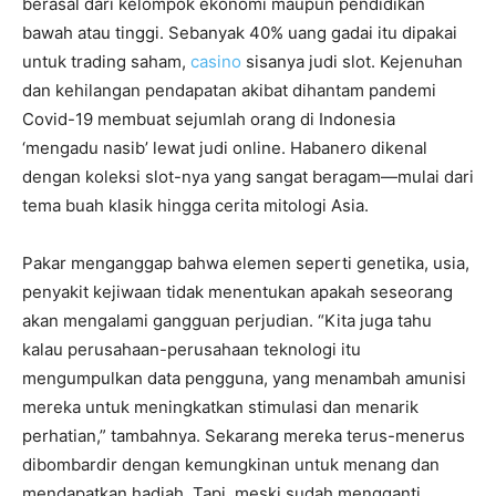
berasal dari kelompok ekonomi maupun pendidikan
bawah atau tinggi. Sebanyak 40% uang gadai itu dipakai
untuk trading saham,
casino
sisanya judi slot. Kejenuhan
dan kehilangan pendapatan akibat dihantam pandemi
Covid-19 membuat sejumlah orang di Indonesia
‘mengadu nasib’ lewat judi online. Habanero dikenal
dengan koleksi slot-nya yang sangat beragam—mulai dari
tema buah klasik hingga cerita mitologi Asia.
Pakar menganggap bahwa elemen seperti genetika, usia,
penyakit kejiwaan tidak menentukan apakah seseorang
akan mengalami gangguan perjudian. “Kita juga tahu
kalau perusahaan-perusahaan teknologi itu
mengumpulkan data pengguna, yang menambah amunisi
mereka untuk meningkatkan stimulasi dan menarik
perhatian,” tambahnya. Sekarang mereka terus-menerus
dibombardir dengan kemungkinan untuk menang dan
mendapatkan hadiah. Tapi, meski sudah mengganti