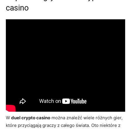
casino
W
duel crypto casino
można znaleźć wiele różnych gier,
które przyciągają graczy z całego świata. Oto niektóre z