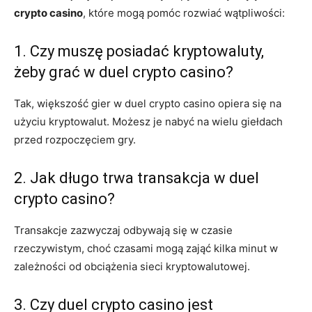
crypto casino
, które mogą pomóc rozwiać wątpliwości:
1. Czy muszę posiadać kryptowaluty,
żeby grać w duel crypto casino?
Tak, większość gier w duel crypto casino opiera się na
użyciu kryptowalut. Możesz je nabyć na wielu giełdach
przed rozpoczęciem gry.
2. Jak długo trwa transakcja w duel
crypto casino?
Transakcje zazwyczaj odbywają się w czasie
rzeczywistym, choć czasami mogą zająć kilka minut w
zależności od obciążenia sieci kryptowalutowej.
3. Czy duel crypto casino jest