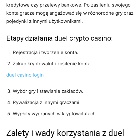
kredytowe czy przelewy bankowe. Po zasileniu swojego
konta gracze mogą angażować się w różnorodne gry oraz
pojedynki z innymi użytkownikami.
Etapy działania duel crypto casino:
Rejestracja i tworzenie konta.
Zakup kryptowalut i zasilenie konta.
duel casino login
Wybór gry i stawianie zakładów.
Rywalizacja z innymi graczami.
Wypłaty wygranych w kryptowalutach.
Zalety i wady korzystania z duel