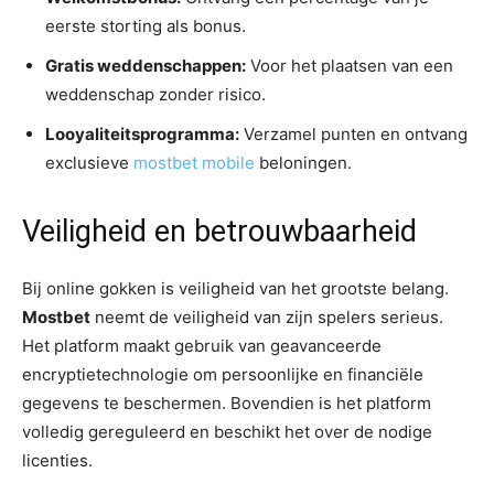
eerste storting als bonus.
Gratis weddenschappen:
Voor het plaatsen van een
weddenschap zonder risico.
Looyaliteitsprogramma:
Verzamel punten en ontvang
exclusieve
mostbet mobile
beloningen.
Veiligheid en betrouwbaarheid
Bij online gokken is veiligheid van het grootste belang.
Mostbet
neemt de veiligheid van zijn spelers serieus.
Het platform maakt gebruik van geavanceerde
encryptietechnologie om persoonlijke en financiële
gegevens te beschermen. Bovendien is het platform
volledig gereguleerd en beschikt het over de nodige
licenties.