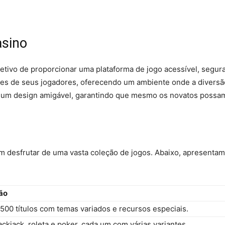
asino
etivo de proporcionar uma plataforma de jogo acessível, segura 
des de seus jogadores, oferecendo um ambiente onde a divers
 um design amigável, garantindo que mesmo os novatos possam 
m desfrutar de uma vasta coleção de jogos. Abaixo, apresentam
ão
500 títulos com temas variados e recursos especiais.
lackjack, roleta e poker, cada um com várias variantes.