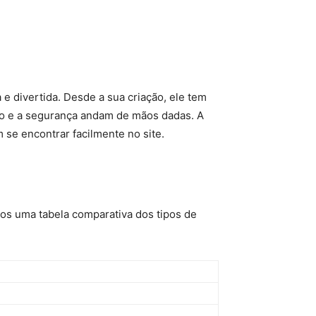
e divertida. Desde a sua criação, ele tem
ão e a segurança andam de mãos dadas. A
se encontrar facilmente no site.
os uma tabela comparativa dos tipos de