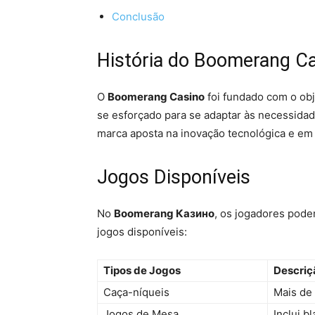
Conclusão
História do Boomerang C
O
Boomerang Casino
foi fundado com o obj
se esforçado para se adaptar às necessida
marca aposta na inovação tecnológica e em
Jogos Disponíveis
No
Boomerang Казино
, os jogadores pode
jogos disponíveis:
Tipos de Jogos
Descriç
Caça-níqueis
Mais de 
Jogos de Mesa
Inclui b