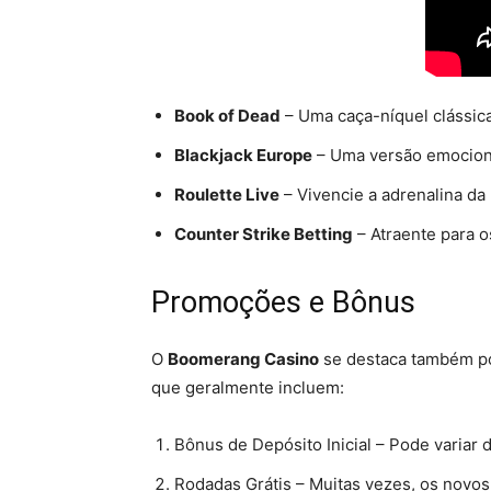
Book of Dead
– Uma caça-níquel clássica
Blackjack Europe
– Uma versão emocionan
Roulette Live
– Vivencie a adrenalina da 
Counter Strike Betting
– Atraente para o
Promoções e Bônus
O
Boomerang Casino
se destaca também po
que geralmente incluem:
Bônus de Depósito Inicial – Pode variar
Rodadas Grátis – Muitas vezes, os novos