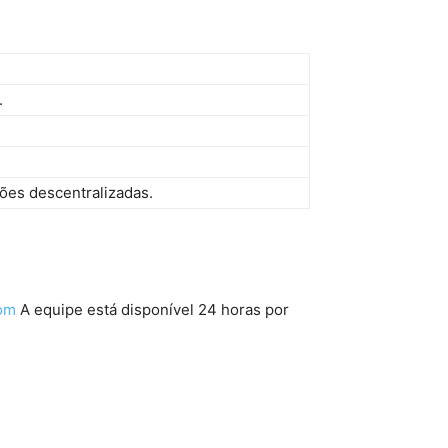
.
ões descentralizadas.
com
A equipe está disponível 24 horas por