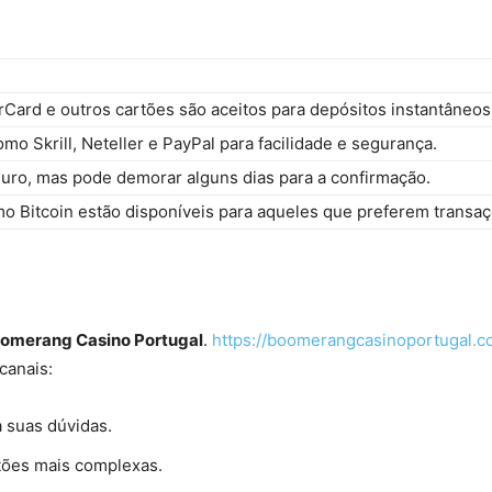
rCard e outros cartões são aceitos para depósitos instantâneos
mo Skrill, Neteller e PayPal para facilidade e segurança.
ro, mas pode demorar alguns dias para a confirmação.
 Bitcoin estão disponíveis para aqueles que preferem transaç
omerang Casino Portugal
.
https://boomerangcasinoportugal.
canais:
 suas dúvidas.
tões mais complexas.