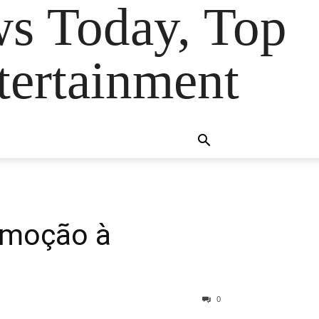
ws Today, Top
tertainment
Emoção à
0