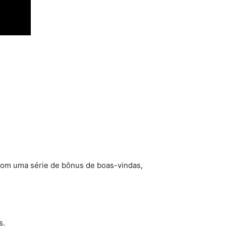
om uma série de bônus de boas-vindas,
s.