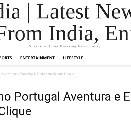
dia | Latest Ne
From India, En
SurgeZirc India Breaking News Today.
PORTS
ENTERTAINMENT
LIFESTYLE
 Aventura e Emoção à Distância de um Clique
o Portugal Aventura e 
Clique