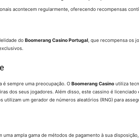
onais acontecem regularmente, oferecendo recompensas contí
delidade do
Boomerang Casino Portugal
, que recompensa os j
xclusivos.
de
nça é sempre uma preocupação. O
Boomerang Casino
utiliza tec
iras dos seus jogadores. Além disso, este cassino é licenciado
os utilizam um gerador de números aleatórios (RNG) para assegur
 uma ampla gama de métodos de pagamento à sua disposição, t