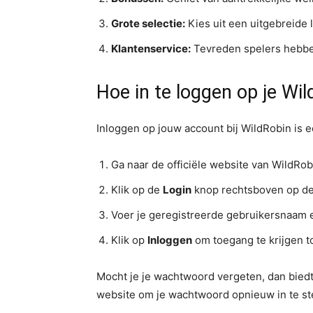
Grote selectie:
Kies uit een uitgebreide 
Klantenservice:
Tevreden spelers hebben 
Hoe in te loggen op je Wi
Inloggen op jouw account bij WildRobin is e
Ga naar de officiële website van WildRob
Klik op de
Login
knop rechtsboven op de
Voer je geregistreerde gebruikersnaam 
Klik op
Inloggen
om toegang te krijgen to
Mocht je je wachtwoord vergeten, dan bie
website om je wachtwoord opnieuw in te ste