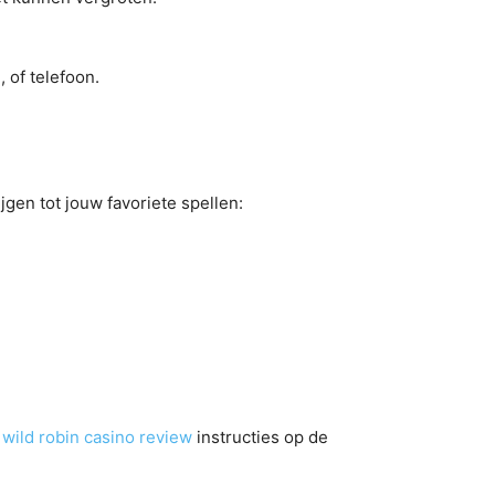
 of telefoon.
gen tot jouw favoriete spellen:
e
wild robin casino review
instructies op de