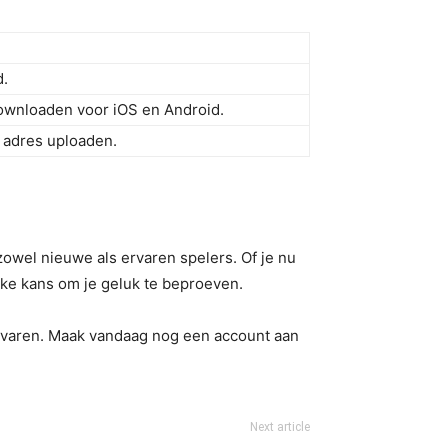
d.
downloaden voor iOS en Android.
 adres uploaden.
owel nieuwe als ervaren spelers. Of je nu
ieke kans om je geluk te beproeven.
 ervaren. Maak vandaag nog een account aan
Next article