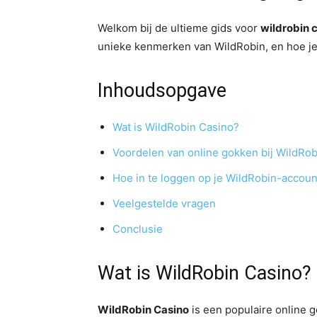
Welkom bij de ultieme gids voor
wildrobin c
unieke kenmerken van WildRobin, en hoe je
Inhoudsopgave
Wat is WildRobin Casino?
Voordelen van online gokken bij WildRob
Hoe in te loggen op je WildRobin-accoun
Veelgestelde vragen
Conclusie
Wat is WildRobin Casino?
WildRobin Casino
is een populaire online g