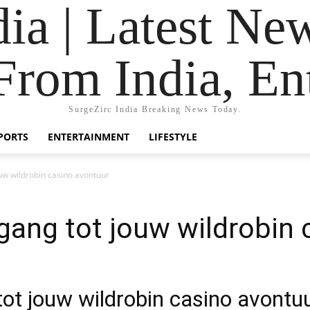
dia | Latest Ne
From India, En
SurgeZirc India Breaking News Today.
PORTS
ENTERTAINMENT
LIFESTYLE
uw wildrobin casino avontuur
ang tot jouw wildrobin 
ot jouw wildrobin casino avontu