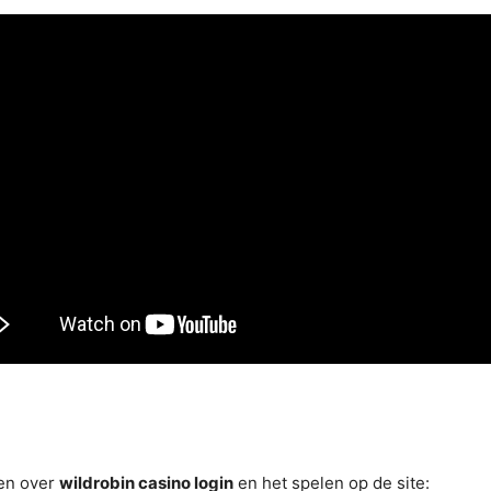
gen over
wildrobin casino login
en het spelen op de site: