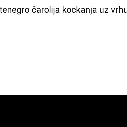
enegro čarolija kockanja uz vrhu