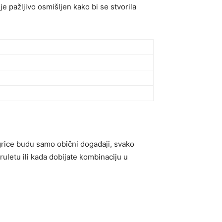
je pažljivo osmišljen kako bi se stvorila
grice budu samo obični događaji, svako
ruletu ili kada dobijate kombinaciju u