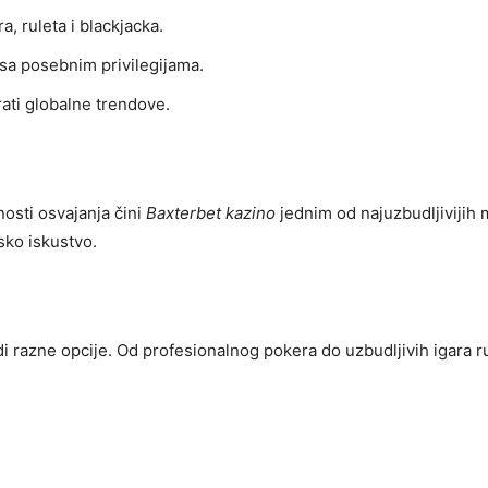
, ruleta i blackjacka.
 sa posebnim privilegijama.
ati globalne trendove.
nosti osvajanja čini
Baxterbet kazino
jednim od najuzbudljivijih 
sko iskustvo.
nudi razne opcije. Od profesionalnog pokera do uzbudljivih igara 