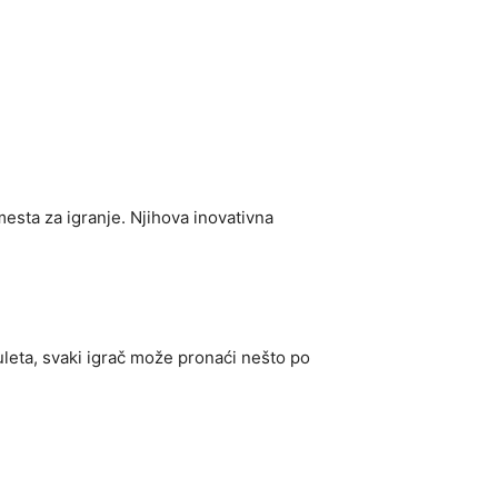
mesta za igranje. Njihova inovativna
ruleta, svaki igrač može pronaći nešto po