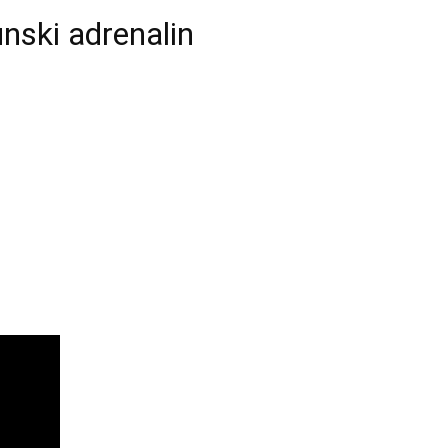
nski adrenalin