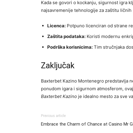
Kada se govori o kockanju, sigurnost igra k
najsavremenije tehnologije za zaštitu ličnih 
Licenca:
Potpuno licenciran od strane rel
Zaštita podataka:
Koristi modernu enkrip
Podrška korisnicima:
Tim stručnjaka dos
Zaključak
Baxterbet Kazino Montenegro predstavlja ne
ponudom igara i sigurnom atmosferom, ovaj ka
Baxterbet Kazino
je idealno mesto za sve va
Previous article
Embrace the Charm of Chance at Casino Mr G