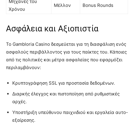
Μηχανές του
Μέλλον
Bonus Rounds
Χρόνου
Ασφάλεια και Αξιοπιστία
Το Gambloria Casino δεσμεύεται για τη διασφάλιση ενός
ασφαλούς περιβάλλοντος για τους παίκτες του. Κάποιες
από τις πολιτικές και μέτρα ασφαλείας που εφαρμόζει
περιλαμβάνουν:
Κρυπτογράφηση SSL για προστασία δεδομένων.
Διαρκής έλεγχος και πιστοποίηση από ρυθμιστικές
αρχές.
Υποστήριξη υπεύθυνου παιχνιδιού και εργαλεία αυτο-
εξαίρεσης.