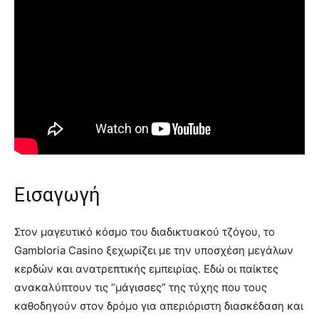
Εισαγωγή
Στον μαγευτικό κόσμο του διαδικτυακού τζόγου, το
Gambloria Casino ξεχωρίζει με την υποσχέση μεγάλων
κερδών και ανατρεπτικής εμπειρίας. Εδώ οι παίκτες
ανακαλύπτουν τις “μάγισσες” της τύχης που τους
καθοδηγούν στον δρόμο για απεριόριστη διασκέδαση και