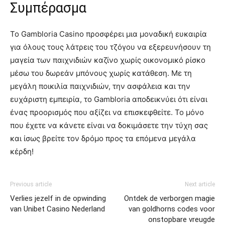
Συμπέρασμα
Το Gambloria Casino προσφέρει μια μοναδική ευκαιρία
για όλους τους λάτρεις του τζόγου να εξερευνήσουν τη
μαγεία των παιχνιδιών καζίνο χωρίς οικονομικό ρίσκο
μέσω του δωρεάν μπόνους χωρίς κατάθεση. Με τη
μεγάλη ποικιλία παιχνιδιών, την ασφάλεια και την
ευχάριστη εμπειρία, το Gambloria αποδεικνύει ότι είναι
ένας προορισμός που αξίζει να επισκεφθείτε. Το μόνο
που έχετε να κάνετε είναι να δοκιμάσετε την τύχη σας
και ίσως βρείτε τον δρόμο προς τα επόμενα μεγάλα
κέρδη!
Previous article
Next article
Verlies jezelf in de opwinding
Ontdek de verborgen magie
van Unibet Casino Nederland
van goldhorns codes voor
onstopbare vreugde