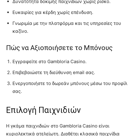
Δυνατότητα δοκιμής παιχνιδιών χωρίς ρίσκο.
Ευκαιρίες για κέρδη χωρίς επένδυση.
Γνωριμία με την πλατφόρμα και τις υπηρεσίες του
καζίνο.
Πώς να Αξιοποιήσετε το Μπόνους
Εγγραφείτε στο Gambloria Casino.
Επιβεβαιώστε τη διεύθυνση email σας.
Ενεργοποιήστε το δωρεάν μπόνους μέσω του προφίλ
σας.
Επιλογή Παιχνιδιών
Η γκάμα παιχνιδιών στο Gambloria Casino είναι
κυριολεκτικά ατελείωτη. Διαθέτει κλασικά παιχνίδια